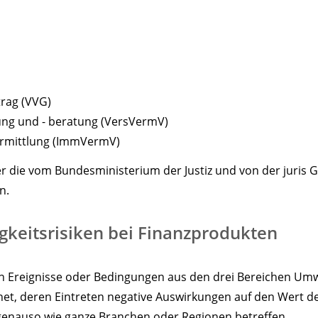
trag (VVG)
ung und - beratung (VersVermV)
ermittlung (ImmVermV)
er die vom Bundesministerium der Justiz und von der jur
n.
gkeitsrisiken bei Finanzprodukten
en Ereignisse oder Bedingungen aus den drei Bereichen Umwe
, deren Eintreten negative Auswirkungen auf den Wert der
genauso wie ganze Branchen oder Regionen betreffen.