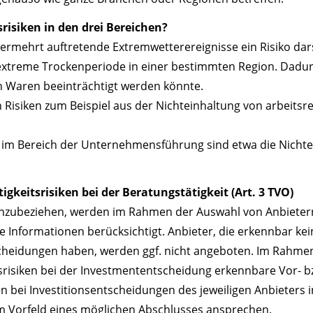
srisiken in den drei Bereichen?
ermehrt auftretende Extremwetterereignisse ein Risiko dars
ne extreme Trockenperiode in einer bestimmten Region. Dad
on Waren beeinträchtigt werden könnte.
h Risiken zum Beispiel aus der Nichteinhaltung von arbeitsr
en im Bereich der Unternehmensführung sind etwa die Nichte
keitsrisiken bei der Beratungstätigkeit (Art. 3 TVO)
einzubeziehen, werden im Rahmen der Auswahl von Anbiete
 Informationen berücksichtigt. Anbieter, die erkennbar kei
tscheidungen haben, werden ggf. nicht angeboten. Im Rahmen
srisiken bei der Investmententscheidung erkennbare Vor- 
en bei Investitionsentscheidungen des jeweiligen Anbieters i
m Vorfeld eines möglichen Abschlusses ansprechen.