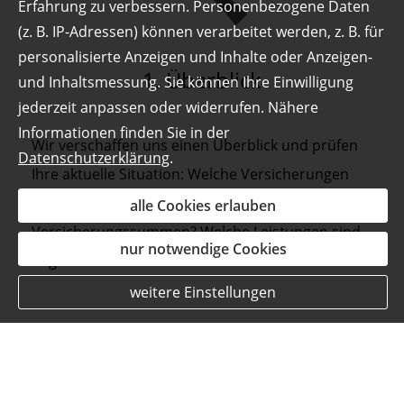
Erfahrung zu verbessern. Personenbezogene Daten
(z. B. IP-Adressen) können verarbeitet werden, z. B. für
personalisierte Anzeigen und Inhalte oder Anzeigen-
1. Überblick
und Inhaltsmessung. Sie können Ihre Einwilligung
jederzeit anpassen oder widerrufen. Nähere
Informationen finden Sie in der
Wir verschaffen uns einen Überblick und prüfen
Datenschutzerklärung
.
Ihre aktuelle Situation: Welche Versicherungen
haben Sie abgeschlossen? Wie hoch sind die
alle Cookies erlauben
Versicherungssummen? Welche Leistungen sind
nur notwendige Cookies
abgedeckt?
weitere Einstellungen