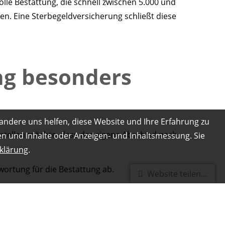
lle Bestattung, die schnell zwischen 5.000 und
n. Eine Sterbegeldversicherung schließt diese
ng besonders
andere uns helfen, diese Website und Ihre Erfahrung zu
rstellen möchte, dass der eigene Abschied nach
gen und Inhalte oder Anzeigen- und Inhaltsmessung. Sie
klärung
.
wortung für die Bestattung ab.
Website teilen...
 vorhanden sind, auch wenn keine direkten Erben
 und meist ohne oder mit nur stark