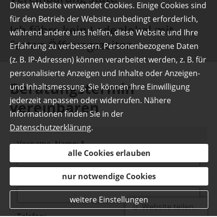
Diese Website verwendet Cookies. Einige Cookies sind
für den Betrieb der Website unbedingt erforderlich,
Ich führe kein Ladenlokal mit
während andere uns helfen, diese Website und Ihre
festen Öffnungszeiten.
Erfahrung zu verbessern. Personenbezogene Daten
(z. B. IP-Adressen) können verarbeitet werden, z. B. für
personalisierte Anzeigen und Inhalte oder Anzeigen-
Beratungstermin
und Inhaltsmessung. Sie können Ihre Einwilligung
jederzeit anpassen oder widerrufen. Nähere
vereinbaren
Informationen finden Sie in der
Datenschutzerklärung
.
Vorname, Name: *
alle Cookies erlauben
nur notwendige Cookies
E-Mail: *
weitere Einstellungen
Website teilen...
Telefon: