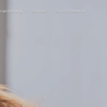
inanzierung
Service
0171 1993474