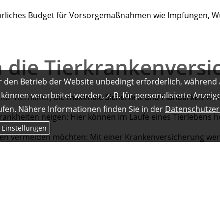
 jährliches Budget für Vorsorgemaßnahmen wie Impfungen, 
h die Tierkrankenvers
r den Betrieb der Website unbedingt erforderlich, während 
können verarbeitet werden, z. B. für personalisierte Anzei
für Tierhalter,
die maximale Sicherheit und Planbarkeit w
ufen. Nähere Informationen finden Sie in der
Datenschutzer
rankheiten neigen: Hier können im Laufe eines Tierlebens h
 Einstellungen
ben vermeiden möchten: Mit einer Krankenversicherung wer
e bestmögliche Versorgung bieten wollen: Sie gibt Ihnen di