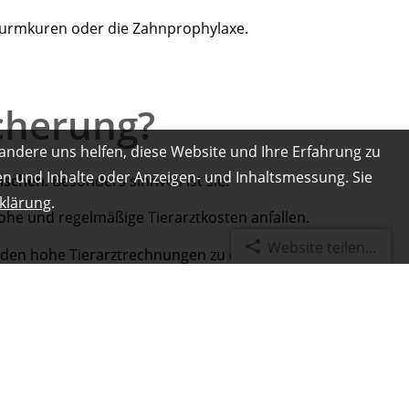
Wurmkuren oder die Zahnprophylaxe.
icherung?
andere uns helfen, diese Website und Ihre Erfahrung zu
gen und Inhalte oder Anzeigen- und Inhaltsmessung. Sie
ünschen
. Besonders sinnvoll ist sie:
klärung
.
ohe und regelmäßige Tierarztkosten anfallen.
Website teilen...
den hohe Tierarztrechnungen zu einem festen,
e Freiheit, jeder notwendigen Behandlung sofort