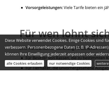
Vorsorgeleistungen:
Viele Tarife bieten ein
Für wen lohnt sic
Diese Website verwendet Cookies. Einige Cookies sind fü
verbessern. Personenbezogene Daten (z. B. IP-Adressen) 
Eine Tierkrankenversicherung ist die ideale Wahl 
können Ihre Einwilligung jederzeit anpassen oder widerr
Für Besitzer von Rassen, die zu bestimmten K
alle Cookies erlauben
nur notwendige Cookies
weitere
Für Tierhalter, die unvorhergesehene Ausga
kalkulierbaren monatlichen Posten.
Für alle, die ihrem Tier ohne Kompromisse di
zuzustimmen.