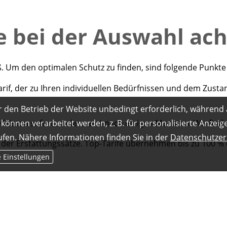
e bei der Auswahl ac
ß. Um den optimalen Schutz zu finden, sind folgende Punkte
rif, der zu Ihren individuellen Bedürfnissen und dem Zustan
r den Betrieb der Website unbedingt erforderlich, während 
e leisten sofort, andere erst nach einigen Monaten. Wir finde
können verarbeitet werden, z. B. für personalisierte Anzei
ufen. Nähere Informationen finden Sie in der
Datenschutzer
 der Erstattungssätze. Top-Tarife übernehmen bis zu 100 % 
e Einstellungen
p für Sie