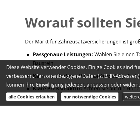
Worauf sollten Si
Der Markt für Zahnzusatzversicherungen ist gro
Passgenaue Leistungen:
Wählen Sie einen Ta
Baustein.
Diese Website verwendet Cookies. Einige Cookies sind fü
Keine versteckten Wartezeiten:
Einige Tarif
verbessern. Personenbezogene Daten (z. B. IP-Adressen) 
können Ihre Einwilligung jederzeit anpassen oder widerr
Klare Preisstruktur:
Achten Sie auf die Höhe
alle Cookies erlauben
nur notwendige Cookies
weiter
Mein Experten-Tip